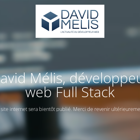
avid Mélis, développe
web Full Stack
 site internet sera bientôt publié. Merci de revenir ultérieureme