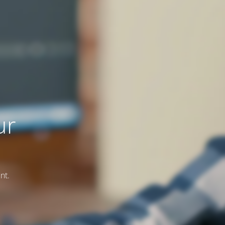
ur
nt.