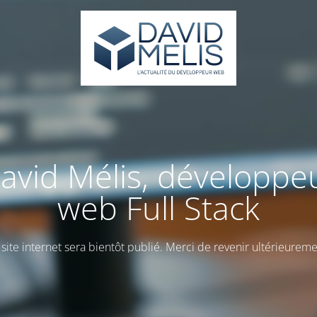
avid Mélis, développe
web Full Stack
 site internet sera bientôt publié. Merci de revenir ultérieureme