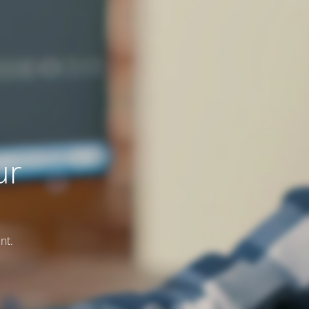
ur
nt.